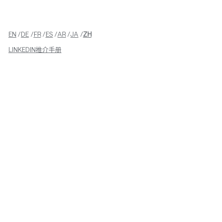
EN
DE
FR
ES
AR
JA
ZH
LINKEDIN
推介手册