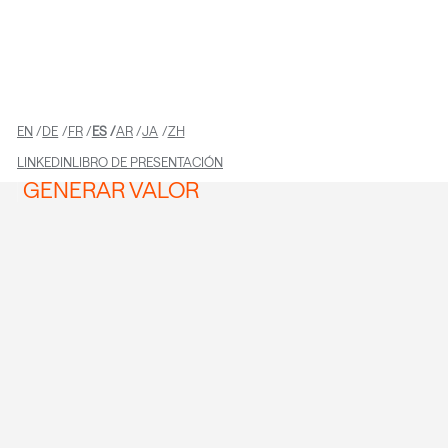
EN
DE
FR
ES
AR
JA
ZH
PARA CLIENTES QUE BUSCAN
LINKEDIN
LIBRO DE PRESENTACIÓN
GENERAR VALOR